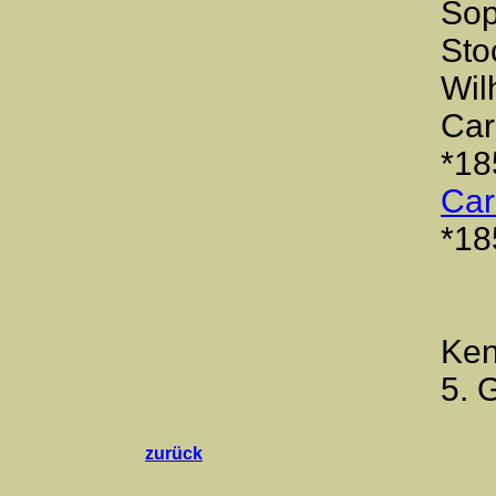
Sop
Sto
Wil
Car
*18
Car
*18
Ken
5. 
zurück