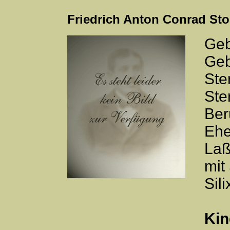
Friedrich Anton Conrad St
Geb
Geb
Ste
Ste
Ber
Ehe
Laß
mit
Sil
Kin